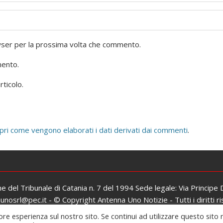
owser per la prossima volta che commento.
mento.
rticolo.
pri come vengono elaborati i dati derivati dai commenti
.
one del Tribunale di Catania n. 7 del 1994 Sede legale: Via Principe
osrl@pec.it - © Copyright Antenna Uno Notizie - Tutti i diritti ri
Iscrizione al ROC: n. 26979 del 06/02/2017
ore esperienza sul nostro sito. Se continui ad utilizzare questo sito 