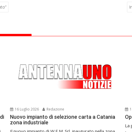
uto”
I
16 Luglio 2026
Redazione
1
di
Nuovo impianto di selezione carta a Catania
Op
zona industriale
La 
i
Il nuovo impianto di W.E.M. Srl, inaugurato nella zona