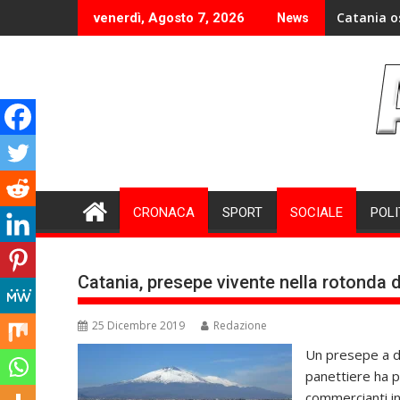
Skip
Catania o
venerdì, Agosto 7, 2026
News
to
content
CRONACA
SPORT
SOCIALE
POLI
Catania, presepe vivente nella rotonda d
25 Dicembre 2019
Redazione
Un presepe a di
panettiere ha pr
commercianti in