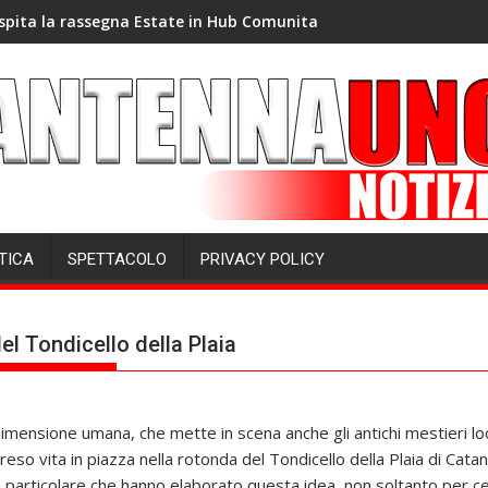
spita la rassegna Estate in Hub Comunita
TICA
SPETTACOLO
PRIVACY POLICY
el Tondicello della Plaia
mensione umana, che mette in scena anche gli antichi mestieri locali
eso vita in piazza nella rotonda del Tondicello della Plaia di Catani
 particolare che hanno elaborato questa idea, non soltanto per cel