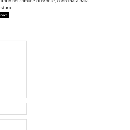
ritorio nel comune di Bronte, coordinata dalla
stura...
onaca