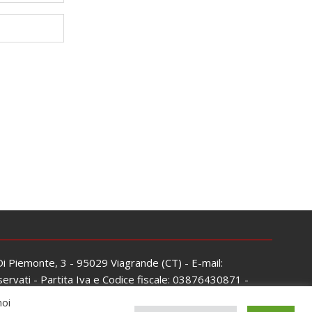
 Di Piemonte, 3 - 95029 Viagrande (CT) - E-mail:
servati - Partita Iva e Codice fiscale: 03876430871 -
noi