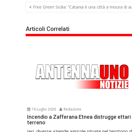
Navigazione
Free Green Sicilia: “Catania è una città a misura di a
articoli
Articoli Correlati
16 Luglio 2026
Redazione
Incendio a Zafferana Etnea distrugge ettari 
terreno
Ieri, diverse aziende agricole situate nel territorio d