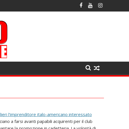
lieri l’imprenditore italo-americano interessato
iano a farsi avanti papabili acquirenti per il club
antare la promozione in cadetteria. La volontà di