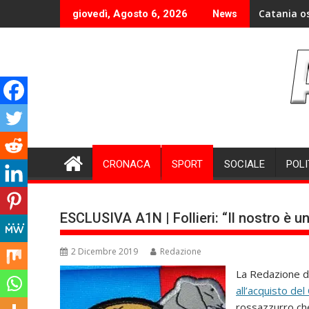
Skip
Catania o
giovedì, Agosto 6, 2026
News
to
content
CRONACA
SPORT
SOCIALE
POLI
ESCLUSIVA A1N | Follieri: “Il nostro è u
2 Dicembre 2019
Redazione
La Redazione d
all’acquisto del
rossazzurro che