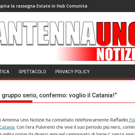
spita la rassegna Estate in Hub Comunita
TICA
SPETTACOLO
PRIVACY POLICY
n gruppo serio, confermo: voglio il Catania!”
i Antenna Uno Notizie ha contattato telefonicamente Raffaello
Fol
 Catania
. Con l’era Pulvirenti che vive il suo periodo più nero, cominc
 milita ormai da diversi anni nel campionato di Serie C senza aggu