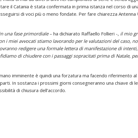
uistare il Catania è stata confermata in prima istanza nel corso di
eguirsi di voci più o meno fondate. Per fare chiarezza Antenna 
n una fase primordiale
– ha dichiarato Raffaello Follieri -,
il mio gr
con i miei avvocati stiamo lavorando per le valutazioni del caso, no
vranno redigere una formale lettera di manifestazione di intenti, 
idiamo di chiudere con i passaggi sopracitati prima di Natale, per 
ano imminente è quindi una forzatura ma facendo riferimento al ve
rti. In sostanza i prossimi giorni consegneranno una chiave di lett
ibilità di chiusura dell’accordo.