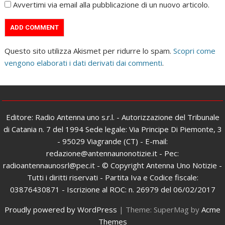
Avvertimi via email alla pubblicazione di un nuovo articolo.
Questo sito utilizza Akismet per ridurre lo spam.
Scopri come
vengono elaborati i dati derivati dai commenti
.
Editore: Radio Antenna uno s.r.l. - Autorizzazione del Tribunale
di Catania n. 7 del 1994 Sede legale: Via Principe Di Piemonte, 3
- 95029 Viagrande (CT) - E-mail:
redazione@antennaunonotizie.it - Pec:
radioantennaunosrl@pec.it - © Copyright Antenna Uno Notizie -
Tutti i diritti riservati - Partita Iva e Codice fiscale:
03876430871 - Iscrizione al ROC: n. 26979 del 06/02/2017
Proudly powered by WordPress
|
Theme: SuperMag by
Acme
Themes