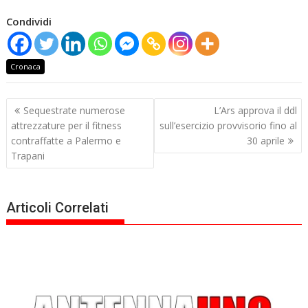
Condividi
Cronaca
Navigazione
Sequestrate numerose
L’Ars approva il ddl
articoli
attrezzature per il fitness
sull’esercizio provvisorio fino al
contraffatte a Palermo e
30 aprile
Trapani
Articoli Correlati