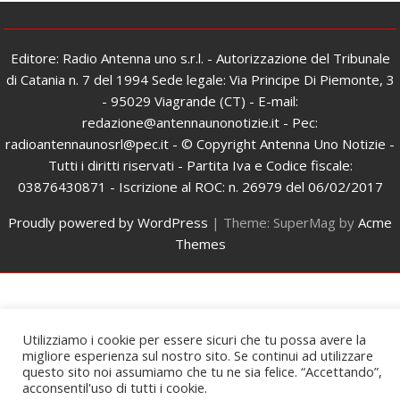
Editore: Radio Antenna uno s.r.l. - Autorizzazione del Tribunale
di Catania n. 7 del 1994 Sede legale: Via Principe Di Piemonte, 3
- 95029 Viagrande (CT) - E-mail:
redazione@antennaunonotizie.it - Pec:
radioantennaunosrl@pec.it - © Copyright Antenna Uno Notizie -
Tutti i diritti riservati - Partita Iva e Codice fiscale:
03876430871 - Iscrizione al ROC: n. 26979 del 06/02/2017
Proudly powered by WordPress
|
Theme: SuperMag by
Acme
Themes
Utilizziamo i cookie per essere sicuri che tu possa avere la
migliore esperienza sul nostro sito. Se continui ad utilizzare
questo sito noi assumiamo che tu ne sia felice. “Accettando”,
acconsentil'uso di tutti i cookie.