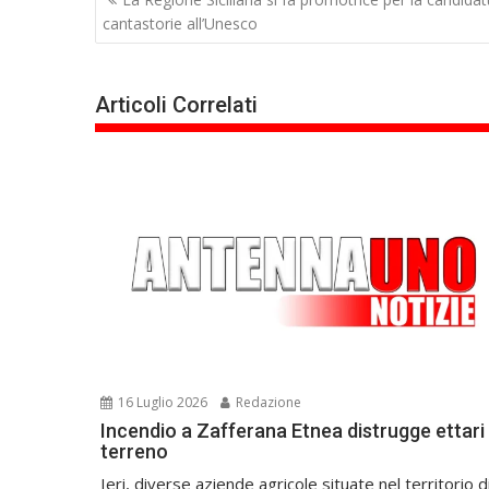
articoli
cantastorie all’Unesco
Articoli Correlati
16 Luglio 2026
Redazione
Incendio a Zafferana Etnea distrugge ettari 
terreno
Ieri, diverse aziende agricole situate nel territorio d