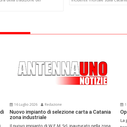
16 Luglio 2026
Redazione
1
di
Nuovo impianto di selezione carta a Catania
Op
zona industriale
La 
i
Il nuovo impianto di W.E.M. Srl, inaugurato nella zona
ter