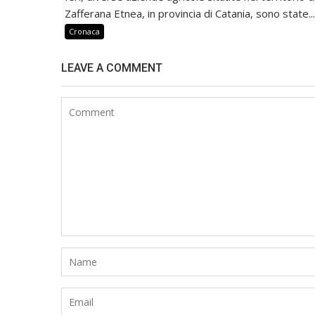
Zafferana Etnea, in provincia di Catania, sono state...
Cronaca
LEAVE A COMMENT