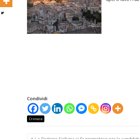
Condividi
Cronaca
Navigazione
La Regione Siciliana si fa promotrice per la candidat