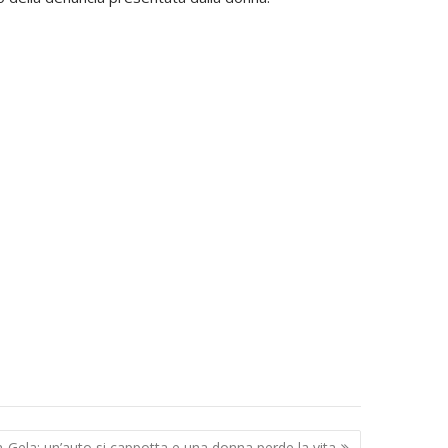
a-Gela: un’auto si cappotta e una donna perde la vita