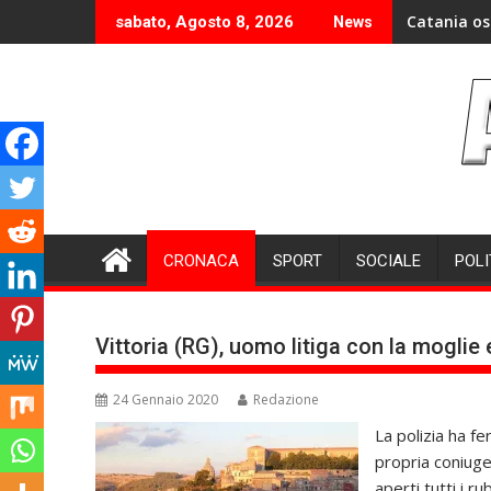
Skip
Catania os
sabato, Agosto 8, 2026
News
to
content
CRONACA
SPORT
SOCIALE
POLI
Vittoria (RG), uomo litiga con la moglie e
24 Gennaio 2020
Redazione
La polizia ha f
propria coniuge.
aperti tutti i r