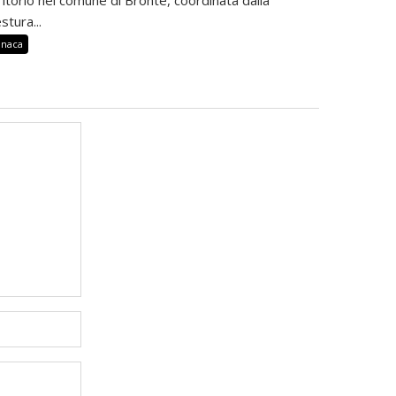
stura...
onaca