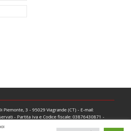
 Di Piemonte, 3 - 95029 Viagrande (CT) - E-mail:
servati - Partita Iva e Codice fiscale: 03876430871 -
noi