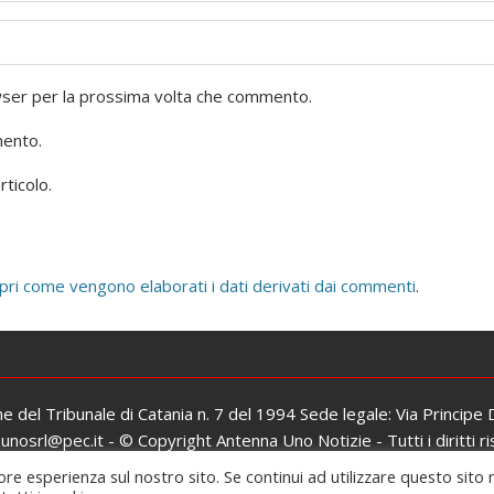
owser per la prossima volta che commento.
mento.
rticolo.
pri come vengono elaborati i dati derivati dai commenti
.
one del Tribunale di Catania n. 7 del 1994 Sede legale: Via Principe
osrl@pec.it - © Copyright Antenna Uno Notizie - Tutti i diritti ri
Iscrizione al ROC: n. 26979 del 06/02/2017
ore esperienza sul nostro sito. Se continui ad utilizzare questo sito 