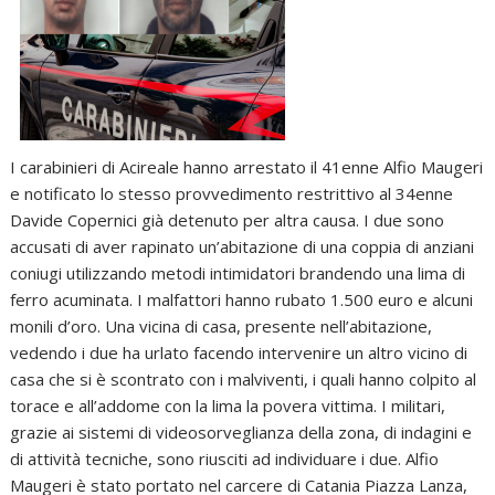
I carabinieri di Acireale hanno arrestato il 41enne Alfio Maugeri
e notificato lo stesso provvedimento restrittivo al 34enne
Davide Copernici già detenuto per altra causa. I due sono
accusati di aver rapinato un’abitazione di una coppia di anziani
coniugi utilizzando metodi intimidatori brandendo una lima di
ferro acuminata. I malfattori hanno rubato 1.500 euro e alcuni
monili d’oro. Una vicina di casa, presente nell’abitazione,
vedendo i due ha urlato facendo intervenire un altro vicino di
casa che si è scontrato con i malviventi, i quali hanno colpito al
torace e all’addome con la lima la povera vittima. I militari,
grazie ai sistemi di videosorveglianza della zona, di indagini e
di attività tecniche, sono riusciti ad individuare i due. Alfio
Maugeri è stato portato nel carcere di Catania Piazza Lanza,