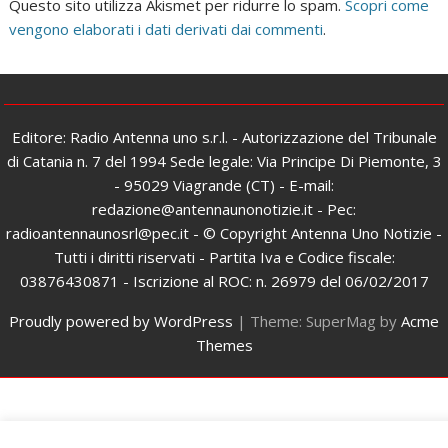
Questo sito utilizza Akismet per ridurre lo spam.
Scopri come
vengono elaborati i dati derivati dai commenti
.
Editore: Radio Antenna uno s.r.l. - Autorizzazione del Tribunale
di Catania n. 7 del 1994 Sede legale: Via Principe Di Piemonte, 3
- 95029 Viagrande (CT) - E-mail:
redazione@antennaunonotizie.it - Pec:
radioantennaunosrl@pec.it - © Copyright Antenna Uno Notizie -
Tutti i diritti riservati - Partita Iva e Codice fiscale:
03876430871 - Iscrizione al ROC: n. 26979 del 06/02/2017
Proudly powered by WordPress
|
Theme: SuperMag by
Acme
Themes