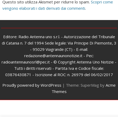
Questo sito utilizza Akismet per ridurre lo spam.
Scopri come
vengono elaborati i dati derivati dai commenti
.
Editore: Radio Antenna uno s.r.l. - Autorizzazione del Tribunale
di Catania n. 7 del 1994 Sede legale: Via Principe Di Piemonte, 3
- 95029 Viagrande (CT) - E-mail:
redazione@antennaunonotizie.it - Pec:
radioantennaunosrl@pec.it - © Copyright Antenna Uno Notizie -
Tutti i diritti riservati - Partita Iva e Codice fiscale:
03876430871 - Iscrizione al ROC: n. 26979 del 06/02/2017
Proudly powered by WordPress
|
Theme: SuperMag by
Acme
Themes