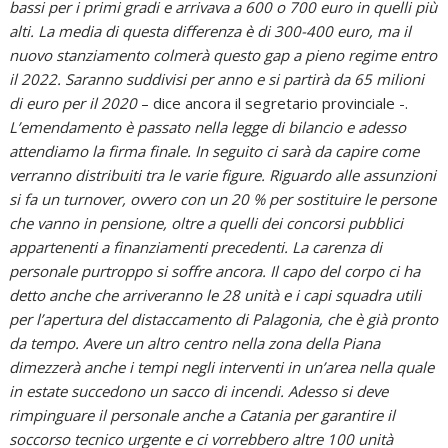
bassi per i primi gradi e arrivava a 600 o 700 euro in quelli più
alti. La media di questa differenza è di 300-400 euro, ma il
nuovo stanziamento colmerà questo gap a pieno regime entro
il 2022. Saranno suddivisi per anno e si partirà da 65 milioni
di euro per il 2020
– dice ancora il segretario provinciale -.
L’emendamento è passato nella legge di bilancio e adesso
attendiamo la firma finale. In seguito ci sarà da capire come
verranno distribuiti tra le varie figure. Riguardo alle assunzioni
si fa un turnover, ovvero con un 20 % per sostituire le persone
che vanno in pensione, oltre a quelli dei concorsi pubblici
appartenenti a finanziamenti precedenti. La carenza di
personale purtroppo si soffre ancora. Il capo del corpo ci ha
detto anche che arriveranno le 28 unità e i capi squadra utili
per l’apertura del distaccamento di Palagonia, che è già pronto
da tempo. Avere un altro centro nella zona della Piana
dimezzerà anche i tempi negli interventi in un’area nella quale
in estate succedono un sacco di incendi. Adesso si deve
rimpinguare il personale anche a Catania per garantire il
soccorso tecnico urgente e ci vorrebbero altre 100 unità