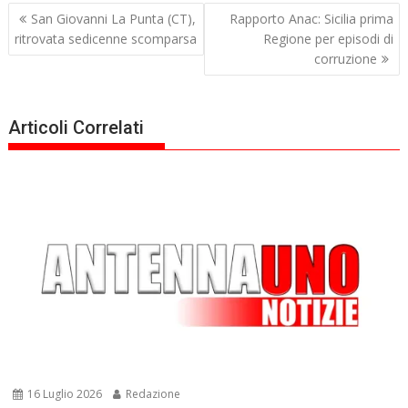
Navigazione
San Giovanni La Punta (CT),
Rapporto Anac: Sicilia prima
articoli
ritrovata sedicenne scomparsa
Regione per episodi di
corruzione
Articoli Correlati
16 Luglio 2026
Redazione