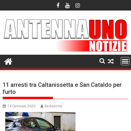
Skip
to
content
11 arresti tra Caltanissetta e San Cataldo per
furto
14 Gennaio 2020
Redazione