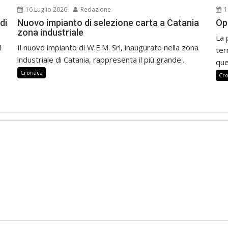
16 Luglio 2026
Redazione
1
di
Nuovo impianto di selezione carta a Catania
Op
zona industriale
La 
i
Il nuovo impianto di W.E.M. Srl, inaugurato nella zona
ter
industriale di Catania, rappresenta il più grande...
que
Cronaca
Cr