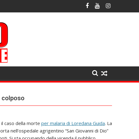
o colposo
 il caso della morte
per malaria di Loredana Guida
. La
 morta nell’ospedale agrigentino “San Giovanni di Dio”
noti. Si sta occupando della vicenda il pubblico