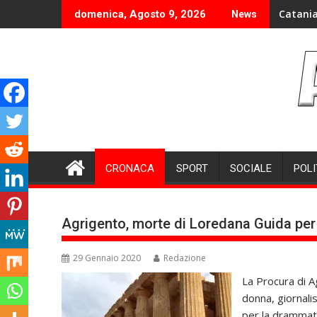
Skip
Catania
domenica, Agosto 9, 2026
News
to
content
CRONACA
SPORT
SOCIALE
POLI
Agrigento, morte di Loredana Guida per 
29 Gennaio 2020
Redazione
La Procura di A
donna, giornalis
per la drammatic