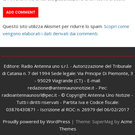
Questo sito utilizza Akismet per ridurre lo spam.
Scopri come
vengono elaborati i dati derivati dai commenti
.
Editore: Radio Antenna uno s.r.l. - Autorizzazione del Tribunale
di Catania n. 7 del 1994 Sede legale: Via Principe Di Piemonte, 3
- 95029 Viagrande (CT) - E-mail:
redazione@antennaunonotizie.it - Pec:
radioantennaunosrl@pec.it - © Copyright Antenna Uno Notizie -
Tutti i diritti riservati - Partita Iva e Codice fiscale:
03876430871 - Iscrizione al ROC: n. 26979 del 06/02/2017
Proudly powered by WordPress
|
Theme: SuperMag by
Acme
Themes