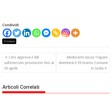
Condividi
Cronaca
Navigazione
L’Ars approva il ddl
Misiliscemi lascia Trapani:
articoli
sull’esercizio provvisorio fino al
diventerà il 391esimo Comune
30 aprile
in Sicilia
Articoli Correlati