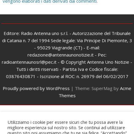
vengono elaborati i dati derivati dai commenti
.
Editore: Radio Antenna uno s.r.l. - Autorizzazione del Tribunale
di Catania n. 7 del 1994 Sede legale: Via Principe Di Piemonte, 3
- 95029 Viagrande (CT) - E-mail:
redazione@antennaunonotizie.it - Pec:
radioantennaunosrl@pec.it - © Copyright Antenna Uno Notizie -
Tutti i diritti riservati - Partita Iva e Codice fiscale:
03876430871 - Iscrizione al ROC: n. 26979 del 06/02/2017
Proudly powered by WordPress
|
Theme: SuperMag by
Acme
Themes
Utilizziamo i cookie per essere sicuri che tu possa avere la
migliore esperienza sul nostro sito. Se continui ad utilizzare
questo sito noi assumiamo che tu ne sia felice. “Accettando”,