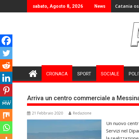
Skip
Catania os
sabato, Agosto 8, 2026
News
to
content
CRONACA
SPORT
SOCIALE
POLI
Arriva un centro commerciale a Messina 
21 Febbraio 2020
Redazione
Un nuovo centro
Servizi nel Dip
la realizzazione