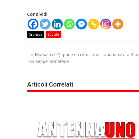
Condividi
Cronaca
Sociale
Navigazione
Marsala (TP), pane e corruzione: condannato a 3 ann
articoli
Giuseppe Bonafede
Articoli Correlati