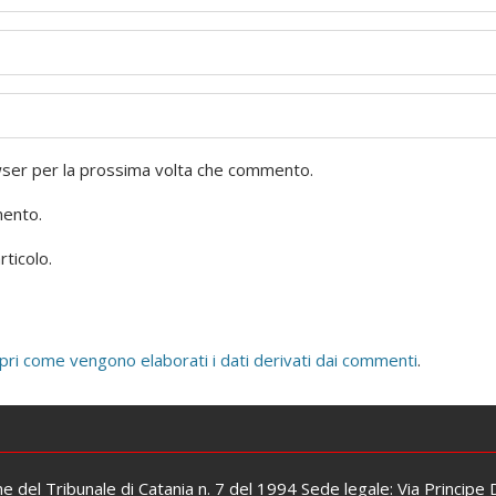
owser per la prossima volta che commento.
mento.
rticolo.
pri come vengono elaborati i dati derivati dai commenti
.
one del Tribunale di Catania n. 7 del 1994 Sede legale: Via Principe