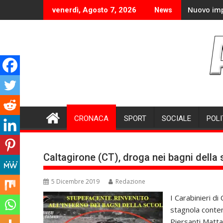
Skip
Nuovo imp
venerdì, Agosto 7, 2026
News
to
content
CRONACA
SPORT
SOCIALE
POLI
Caltagirone (CT), droga nei bagni della
5 Dicembre 2019
Redazione
I Carabinieri di
stagnola conten
Piersanti Mattar