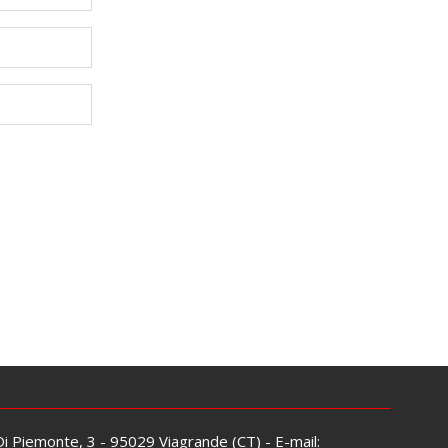
 Di Piemonte, 3 - 95029 Viagrande (CT) - E-mail: