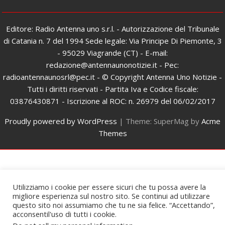
Editore: Radio Antenna uno s.r.l. - Autorizzazione del Tribunale
di Catania n. 7 del 1994 Sede legale: Via Principe Di Piemonte, 3
- 95029 Viagrande (CT) - E-mail:
redazione@antennaunonotizie.it - Pec:
radioantennaunosrl@pec.it - © Copyright Antenna Uno Notizie -
Tutti i diritti riservati - Partita Iva e Codice fiscale:
03876430871 - Iscrizione al ROC: n. 26979 del 06/02/2017
Proudly powered by WordPress
|
Theme: SuperMag by
Acme
Themes
Utilizziamo i cookie per essere sicuri che tu possa avere la
migliore esperienza sul nostro sito. Se continui ad utilizzare
questo sito noi assumiamo che tu ne sia felice. “Accettando”,
acconsentil'uso di tutti i cookie.