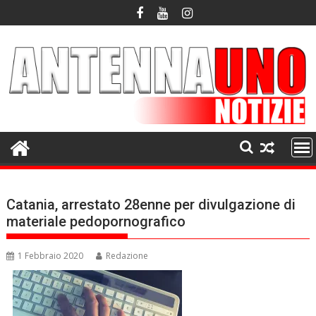
Skip
to
content
Catania, arrestato 28enne per divulgazione di
materiale pedopornografico
1 Febbraio 2020
Redazione