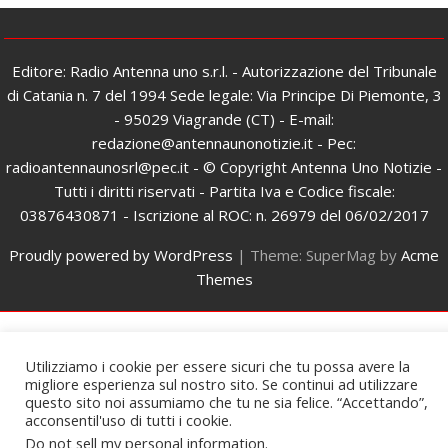
Editore: Radio Antenna uno s.r.l. - Autorizzazione del Tribunale
di Catania n. 7 del 1994 Sede legale: Via Principe Di Piemonte, 3
- 95029 Viagrande (CT) - E-mail:
redazione@antennaunonotizie.it - Pec:
radioantennaunosrl@pec.it - © Copyright Antenna Uno Notizie -
Tutti i diritti riservati - Partita Iva e Codice fiscale:
03876430871 - Iscrizione al ROC: n. 26979 del 06/02/2017
Proudly powered by WordPress
|
Theme: SuperMag by
Acme
Themes
Utilizziamo i cookie per essere sicuri che tu possa avere la
migliore esperienza sul nostro sito. Se continui ad utilizzare
questo sito noi assumiamo che tu ne sia felice. “Accettando”,
acconsentil'uso di tutti i cookie.
Do not sell my personal information
.