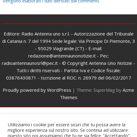
vengono elaborati i dati derivati dai commenti
.
Editore: Radio Antenna uno s.r.l. - Autorizzazione del Tribunale
di Catania n. 7 del 1994 Sede legale: Via Principe Di Piemonte, 3
- 95029 Viagrande (CT) - E-mail:
redazione@antennaunonotizie.it - Pec:
radioantennaunosrl@pec.it - © Copyright Antenna Uno Notizie -
Tutti i diritti riservati - Partita Iva e Codice fiscale:
03876430871 - Iscrizione al ROC: n. 26979 del 06/02/2017
Proudly powered by WordPress
|
Theme: SuperMag by
Acme
Themes
Utilizziamo i cookie per essere sicuri che tu possa avere la
migliore esperienza sul nostro sito. Se continui ad utilizzare
questo sito noi assumiamo che tu ne sia felice. “Accettando”,