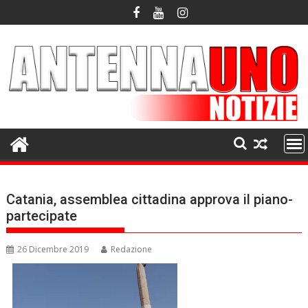
Skip
to
content
Catania, assemblea cittadina approva il piano-
partecipate
26 Dicembre 2019
Redazione