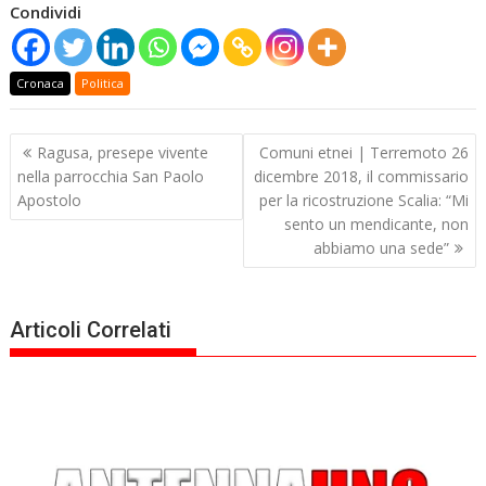
Condividi
Cronaca
Politica
Navigazione
Ragusa, presepe vivente
Comuni etnei | Terremoto 26
articoli
nella parrocchia San Paolo
dicembre 2018, il commissario
Apostolo
per la ricostruzione Scalia: “Mi
sento un mendicante, non
abbiamo una sede”
Articoli Correlati