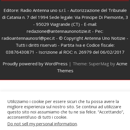
Editore: Radio Antenna uno s.r.l. - Autorizzazione del Tribunale
di Catania n. 7 del 1994 Sede legale: Via Principe Di Piemonte, 3
- 95029 Viagrande (CT) - E-mail:
redazione@antennaunonotizie.it - Pec:
radioantennaunosrl@pec.it - © Copyright Antenna Uno Notizie -
Tutti i diritti riservati - Partita Iva e Codice fiscale:
03876430871 - Iscrizione al ROC: n. 26979 del 06/02/2017
Proudly powered by WordPress
|
Theme: SuperMag by
Acme
Themes
Utilizziamo i cookie per essere sicuri che tu possa avere la
migliore esperienza sul nostro sito. Se continui ad utilizzare
questo sito noi assumiamo che tu ne sia felice. “Accettando”,
acconsentil'uso di tutti i cookie.
Do not sell my personal information
.