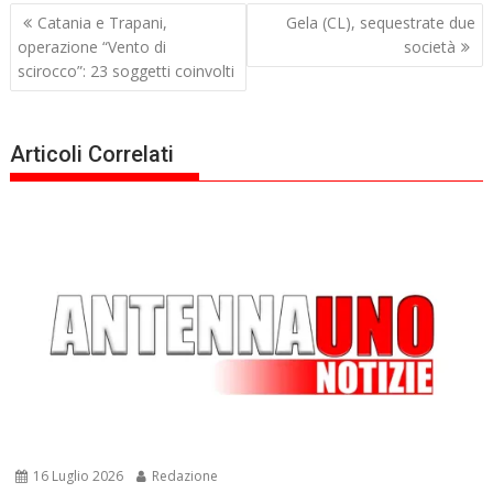
Navigazione
Catania e Trapani,
Gela (CL), sequestrate due
articoli
operazione “Vento di
società
scirocco”: 23 soggetti coinvolti
Articoli Correlati
16 Luglio 2026
Redazione