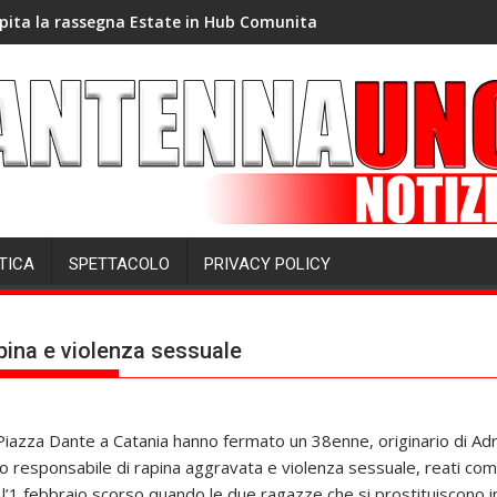
pita la rassegna Estate in Hub Comunita
TICA
SPETTACOLO
PRIVACY POLICY
pina e violenza sessuale
i Piazza Dante a Catania hanno fermato un 38enne, originario di Adr
to responsabile di rapina aggravata e violenza sessuale, reati co
o l’1 febbraio scorso quando le due ragazze che si prostituiscono 