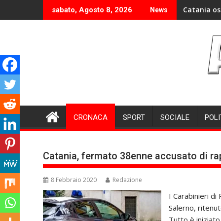
Skip
Catania os
sabato, Agosto 8, 2026
News
to
content
CRONACA
SPORT
SOCIALE
POLI
Catania, fermato 38enne accusato di ra
8 Febbraio 2020
Redazione
I Carabinieri d
Salerno, ritenu
Tutto è iniziat