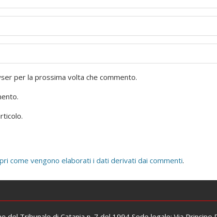
owser per la prossima volta che commento.
mento.
rticolo.
pri come vengono elaborati i dati derivati dai commenti
.
one del Tribunale di Catania n. 7 del 1994 Sede legale: Via Principe