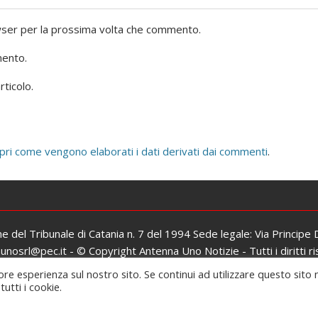
owser per la prossima volta che commento.
mento.
rticolo.
pri come vengono elaborati i dati derivati dai commenti
.
one del Tribunale di Catania n. 7 del 1994 Sede legale: Via Principe
osrl@pec.it - © Copyright Antenna Uno Notizie - Tutti i diritti ri
Iscrizione al ROC: n. 26979 del 06/02/2017
ore esperienza sul nostro sito. Se continui ad utilizzare questo sito 
utti i cookie.
oudly powered by WordPress
|
Theme: SuperMag by
Acme The