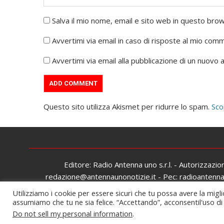
Salva il mio nome, email e sito web in questo br
Avvertimi via email in caso di risposte al mio com
Avvertimi via email alla pubblicazione di un nuovo a
Questo sito utilizza Akismet per ridurre lo spam.
Sco
Editore: Radio Antenna uno s.r.l. - Autorizzazi
redazione@antennaunonotizie.it - Pec: radioantennaun
Utilizziamo i cookie per essere sicuri che tu possa avere la migli
assumiamo che tu ne sia felice. “Accettando”, acconsentil'uso di t
Pr
Do not sell my personal information
.