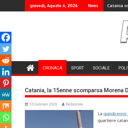
Skip
Catania o
giovedì, Agosto 6, 2026
News
to
content
CRONACA
SPORT
SOCIALE
POLI
Catania, la 15enne scomparsa Morena D
10 Gennaio 2020
Redazione
La
quindicenne
quartiere catan