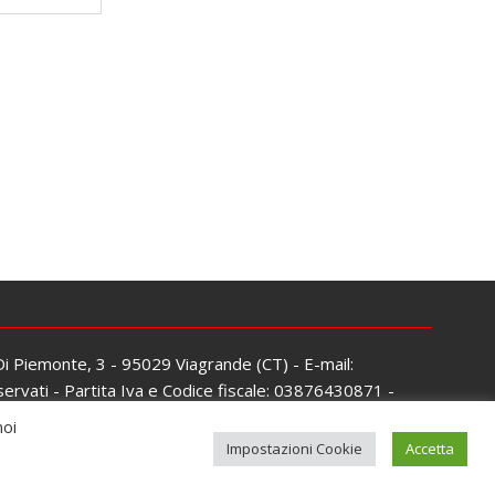
 Di Piemonte, 3 - 95029 Viagrande (CT) - E-mail:
servati - Partita Iva e Codice fiscale: 03876430871 -
noi
Impostazioni Cookie
Accetta
mes