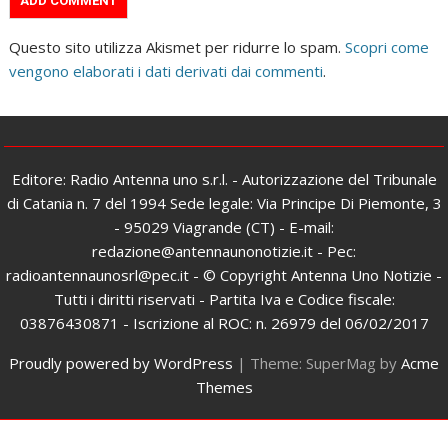
Questo sito utilizza Akismet per ridurre lo spam.
Scopri come
vengono elaborati i dati derivati dai commenti
.
Editore: Radio Antenna uno s.r.l. - Autorizzazione del Tribunale
di Catania n. 7 del 1994 Sede legale: Via Principe Di Piemonte, 3
- 95029 Viagrande (CT) - E-mail:
redazione@antennaunonotizie.it - Pec:
radioantennaunosrl@pec.it - © Copyright Antenna Uno Notizie -
Tutti i diritti riservati - Partita Iva e Codice fiscale:
03876430871 - Iscrizione al ROC: n. 26979 del 06/02/2017
Proudly powered by WordPress
|
Theme: SuperMag by
Acme
Themes