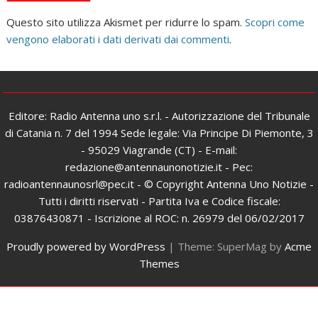
Questo sito utilizza Akismet per ridurre lo spam.
Scopri come
vengono elaborati i dati derivati dai commenti
.
Editore: Radio Antenna uno s.r.l. - Autorizzazione del Tribunale
di Catania n. 7 del 1994 Sede legale: Via Principe Di Piemonte, 3
- 95029 Viagrande (CT) - E-mail:
redazione@antennaunonotizie.it - Pec:
radioantennaunosrl@pec.it - © Copyright Antenna Uno Notizie -
Tutti i diritti riservati - Partita Iva e Codice fiscale:
03876430871 - Iscrizione al ROC: n. 26979 del 06/02/2017
Proudly powered by WordPress
|
Theme: SuperMag by
Acme
Themes