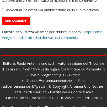
Avvertimi via email in caso di risposte al mio commento.
Avvertimi via email alla pubblicazione di un nuovo articolo.
Questo sito utilizza Akismet per ridurre lo spam.
Scopri come
vengono elaborati i dati derivati dai commenti
.
Editore: Radio Antenna uno s.r.l. - Autorizzazione del Tribunale
di Catania n. 7 del 1994 Sede legale: Via Principe Di Piemonte, 3
- 95029 Viagrande (CT) - E-mail:
redazione@antennaunonotizie.it - Pec:
radioantennaunosrl@pec.it - © Copyright Antenna Uno Notizie -
Tutti i diritti riservati - Partita Iva e Codice fiscale:
03876430871 - Iscrizione al ROC: n. 26979 del 06/02/2017