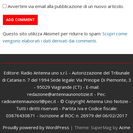
Avvertimi via email alla pubblicazione di un nuovo articolo.
Questo sito utilizza Akismet per ridurre lo spam.
Scopri come
vengono elaborati i dati derivati dai commenti
.
Editore: Radio Antenna uno s.r.l. - Autorizzazione del Tribunale
di Catania n. 7 del 1994 Sede legale: Via Principe Di Piemonte, 3
- 95029 Viagrande (CT) - E-mail:
redazione@antennaunonotizie.it - Pec:
radioantennaunosrl@pec.it - © Copyright Antenna Uno Notizie -
Tutti i diritti riservati - Partita Iva e Codice fiscale:
03876430871 - Iscrizione al ROC: n. 26979 del 06/02/2017
Proudly powered by WordPress
|
Theme: SuperMag by
Acme