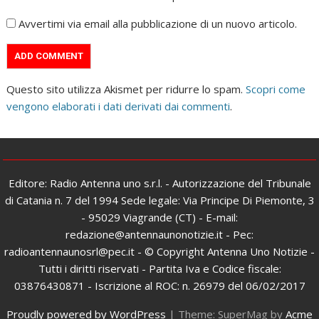
Avvertimi via email alla pubblicazione di un nuovo articolo.
Questo sito utilizza Akismet per ridurre lo spam.
Scopri come
vengono elaborati i dati derivati dai commenti
.
Editore: Radio Antenna uno s.r.l. - Autorizzazione del Tribunale
di Catania n. 7 del 1994 Sede legale: Via Principe Di Piemonte, 3
- 95029 Viagrande (CT) - E-mail:
redazione@antennaunonotizie.it - Pec:
radioantennaunosrl@pec.it - © Copyright Antenna Uno Notizie -
Tutti i diritti riservati - Partita Iva e Codice fiscale:
03876430871 - Iscrizione al ROC: n. 26979 del 06/02/2017
Proudly powered by WordPress
|
Theme: SuperMag by
Acme