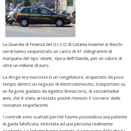
La Guardia di Finanza del G.I.C.O di Catania insieme ai Baschi
verdi hanno sequestrato un carico di 41 chilogrammi di
marijuana del tipo ‘skunk’, tipica dell’Olanda, per un valore di
oltre un milione di euro.
La droga era nascosta in un congelatore, acquistato da poco
tempo dentro un negozio di elettrodomestici, trasportato su
un furgone guidato da Agatino Bonaccorsi, di sessantadue
anni, che è stato arrestato poichè ritenuto il ‘corriere’ delle
sostanze stupefacenti.
I controlli sono scattati perché l’uomo possedeva una patente
di guida falsificata, intestata ad una persona realmente
esistente. Le indagini hanno portato al sequestro della droga