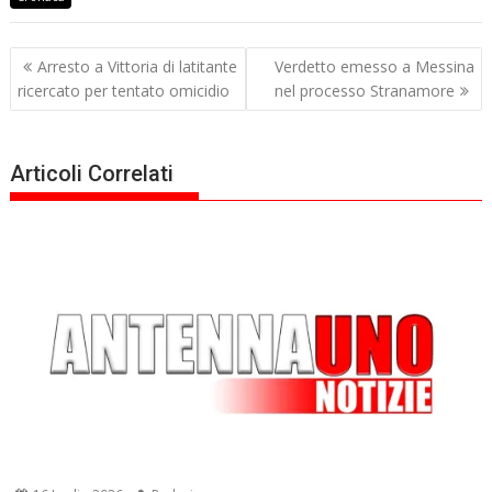
Navigazione
Arresto a Vittoria di latitante
Verdetto emesso a Messina
articoli
ricercato per tentato omicidio
nel processo Stranamore
Articoli Correlati