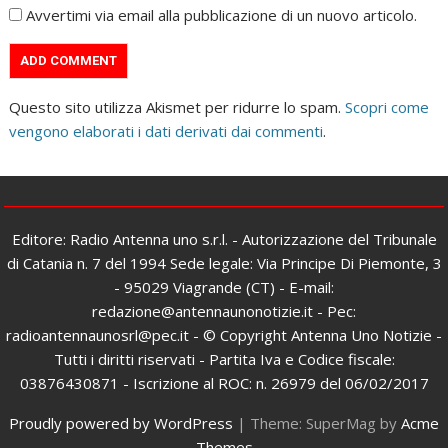
Avvertimi via email alla pubblicazione di un nuovo articolo.
Questo sito utilizza Akismet per ridurre lo spam.
Scopri come
vengono elaborati i dati derivati dai commenti
.
Editore: Radio Antenna uno s.r.l. - Autorizzazione del Tribunale
di Catania n. 7 del 1994 Sede legale: Via Principe Di Piemonte, 3
- 95029 Viagrande (CT) - E-mail:
redazione@antennaunonotizie.it - Pec:
radioantennaunosrl@pec.it - © Copyright Antenna Uno Notizie -
Tutti i diritti riservati - Partita Iva e Codice fiscale:
03876430871 - Iscrizione al ROC: n. 26979 del 06/02/2017
Proudly powered by WordPress
|
Theme: SuperMag by
Acme
Themes