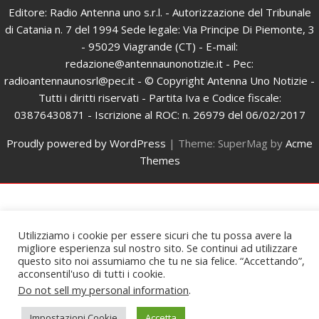
Editore: Radio Antenna uno s.r.l. - Autorizzazione del Tribunale
di Catania n. 7 del 1994 Sede legale: Via Principe Di Piemonte, 3
- 95029 Viagrande (CT) - E-mail:
redazione@antennaunonotizie.it - Pec:
radioantennaunosrl@pec.it - © Copyright Antenna Uno Notizie -
Tutti i diritti riservati - Partita Iva e Codice fiscale:
03876430871 - Iscrizione al ROC: n. 26979 del 06/02/2017
Proudly powered by WordPress
|
Theme: SuperMag by
Acme
Themes
Utilizziamo i cookie per essere sicuri che tu possa avere la
migliore esperienza sul nostro sito. Se continui ad utilizzare
questo sito noi assumiamo che tu ne sia felice. “Accettando”,
acconsentil'uso di tutti i cookie.
Do not sell my personal information
.
Impostazioni Cookie
Accetta