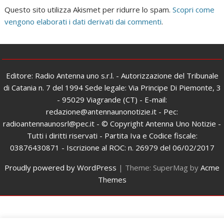
Questo sito utilizza Akismet per ridurre lo spam.
Scopri come
vengono elaborati i dati derivati dai commenti
.
Editore: Radio Antenna uno s.r.l. - Autorizzazione del Tribunale
di Catania n. 7 del 1994 Sede legale: Via Principe Di Piemonte, 3
- 95029 Viagrande (CT) - E-mail:
redazione@antennaunonotizie.it - Pec:
radioantennaunosrl@pec.it - © Copyright Antenna Uno Notizie -
Tutti i diritti riservati - Partita Iva e Codice fiscale:
03876430871 - Iscrizione al ROC: n. 26979 del 06/02/2017
Proudly powered by WordPress
|
Theme: SuperMag by
Acme
Themes