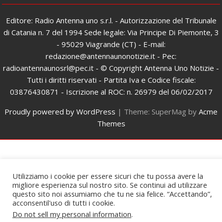
Editore: Radio Antenna uno s.r.l. - Autorizzazione del Tribunale
di Catania n. 7 del 1994 Sede legale: Via Principe Di Piemonte, 3
- 95029 Viagrande (CT) - E-mail:
redazione@antennaunonotizie.it - Pec:
radioantennaunosrl@pec.it - © Copyright Antenna Uno Notizie -
Tutti i diritti riservati - Partita Iva e Codice fiscale:
03876430871 - Iscrizione al ROC: n. 26979 del 06/02/2017
Proudly powered by WordPress
|
Theme: SuperMag by
Acme
Themes
Utilizziamo i cookie per essere sicuri che tu possa avere la
migliore esperienza sul nostro sito. Se continui ad utilizzare
questo sito noi assumiamo che tu ne sia felice. “Accettando”,
acconsentil'uso di tutti i cookie.
Do not sell my personal information
.