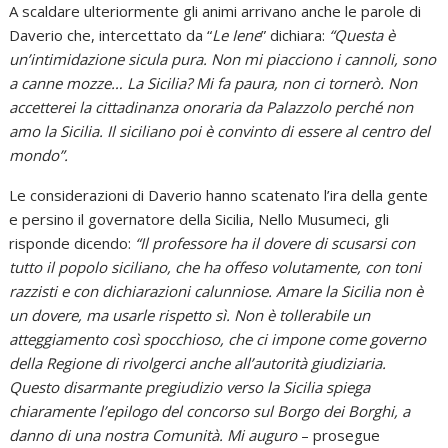
A scaldare ulteriormente gli animi arrivano anche le parole di
Daverio che, intercettato da “
Le Iene
” dichiara:
“Questa è
un’intimidazione sicula pura. Non mi piacciono i cannoli, sono
a canne mozze… La Sicilia? Mi fa paura, non ci tornerò. Non
accetterei la cittadinanza onoraria da Palazzolo perché non
amo la Sicilia. Il siciliano poi è convinto di essere al centro del
mondo”.
Le considerazioni di Daverio hanno scatenato l’ira della gente
e persino il governatore della Sicilia, Nello Musumeci, gli
risponde dicendo:
“Il professore ha il dovere di scusarsi con
tutto il popolo siciliano, che ha offeso volutamente, con toni
razzisti e con dichiarazioni calunniose. Amare la Sicilia non è
un dovere, ma usarle rispetto sì. Non è tollerabile un
atteggiamento così spocchioso, che ci impone come governo
della Regione di rivolgerci anche all’autorità giudiziaria.
Questo disarmante pregiudizio verso la Sicilia spiega
chiaramente l’epilogo del concorso sul Borgo dei Borghi, a
danno di una nostra Comunità. Mi auguro
– prosegue