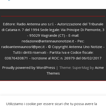
Editore: Radio Antenna uno s.r.l. - Autorizzazione del Tribunale
di Catania n. 7 del 1994 Sede legale: Via Principe Di Piemonte, 3
- 95029 Viagrande (CT) - E-mail:
redazione@antennaunonotizie.it - Pec:
radioantennaunosrl@pec.it - © Copyright Antenna Uno Notizie -
Tutti i diritti riservati - Partita Iva e Codice fiscale:
03876430871 - Iscrizione al ROC: n. 26979 del 06/02/2017
Proudly powered by WordPress
|
Theme: SuperMag by
Acme
Themes
Utilizziamo i cookie per essere sicuri che tu possa avere la