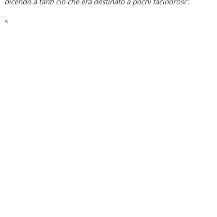
dicendo a tanti ciò che era destinato a pochi facinorosi”.
<