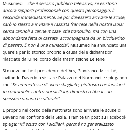
Musumeci –
che il servizio pubblico televisivo, se esistono
ancora rapporti professionali con questo personaggio, li
rescinda immediatamente. Se poi dovessero arrivare le scuse,
sarò io stesso a invitare il razzista francese nella nostra Isola:
senza cannoli a canne mozze, stia tranquillo, ma con una
abbondante fetta di cassata, accompagnata da un bicchierino
di passito. E non è una minaccia”.
Musumeci ha annunciato una
querela per lo storico proprio a causa delle dichiarazioni
rilasciate da lui nel corso della trasmissione Le Iene.
Si muove anche il presidente dell’Ars, Gianfranco Miccichè,
invitando Daverio a visitare Palazzo dei Normanni e spiegando
che “
Se ammettesse di avere sbagliato, piuttosto che lanciarsi
in contumelie contro noi siciliani, dimostrerebbe il suo
spessore umano e culturale”.
E proprio nel corso della mattinata sono arrivate le scuse di
Daverio nei confronti della Sicilia. Tramite un post su Facebook
spiega: “
Mi scuso con i siciliani, perché ho generalizzato