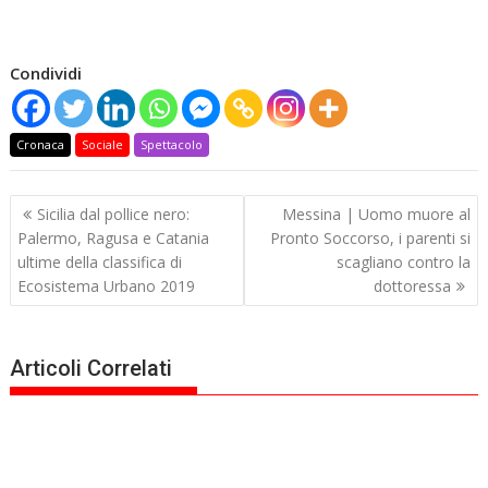
Condividi
Cronaca
Sociale
Spettacolo
Navigazione
Sicilia dal pollice nero:
Messina | Uomo muore al
articoli
Palermo, Ragusa e Catania
Pronto Soccorso, i parenti si
ultime della classifica di
scagliano contro la
Ecosistema Urbano 2019
dottoressa
Articoli Correlati