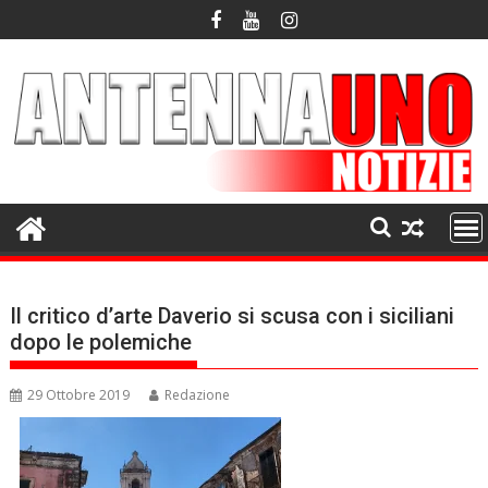
Skip
to
content
Il critico d’arte Daverio si scusa con i siciliani
dopo le polemiche
29 Ottobre 2019
Redazione