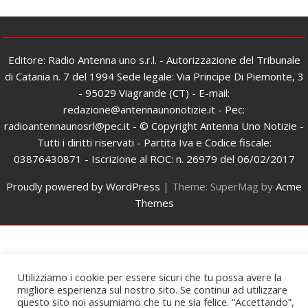
Editore: Radio Antenna uno s.r.l. - Autorizzazione del Tribunale
di Catania n. 7 del 1994 Sede legale: Via Principe Di Piemonte, 3
- 95029 Viagrande (CT) - E-mail:
redazione@antennaunonotizie.it - Pec:
radioantennaunosrl@pec.it - © Copyright Antenna Uno Notizie -
Tutti i diritti riservati - Partita Iva e Codice fiscale:
03876430871 - Iscrizione al ROC: n. 26979 del 06/02/2017
Proudly powered by WordPress
|
Theme: SuperMag by
Acme
Themes
Utilizziamo i cookie per essere sicuri che tu possa avere la
migliore esperienza sul nostro sito. Se continui ad utilizzare
questo sito noi assumiamo che tu ne sia felice. “Accettando”,