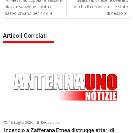
Messina, coppia fa sesso in
Siracusa, cinese ricoverato
articoli
piazza: sanzione salata e
non ha il coronavirus: è stato
daspo urbano per 48 ore
dimesso
Articoli Correlati
16 Luglio 2026
Redazione
Incendio a Zafferana Etnea distrugge ettari di