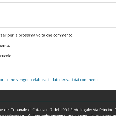
owser per la prossima volta che commento.
mento.
rticolo.
pri come vengono elaborati i dati derivati dai commenti
.
one del Tribunale di Catania n. 7 del 1994 Sede legale: Via Principe
osrl@pec.it - © Copyright Antenna Uno Notizie - Tutti i diritti ri