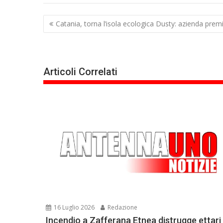
Navigazione
Catania, torna l’isola ecologica Dusty: azienda premi
articoli
Articoli Correlati
16 Luglio 2026
Redazione
Incendio a Zafferana Etnea distrugge ettari 