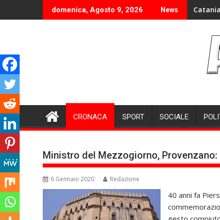
Skip
Catania
domenica, Agosto 9, 2026
News
to
content
CRONACA
SPORT
SOCIALE
POLI
Ministro del Mezzogiorno, Provenzano: “
6 Gennaio 2020
Redazione
40 anni fa Piers
commemorazione 
gesto compiuto 