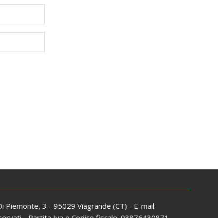
 Di Piemonte, 3 - 95029 Viagrande (CT) - E-mail:
servati - Partita Iva e Codice fiscale: 03876430871 -