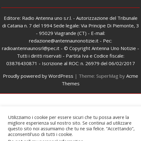
Editore: Radio Antenna uno s.r.l. - Autorizzazione del Tribunale
di Catania n. 7 del 1994 Sede legale: Via Principe Di Piemonte, 3
- 95029 Viagrande (CT) - E-mail:
redazione@antennaunonotizie.it - Pec:
radioantennaunosrl@pec.it - © Copyright Antenna Uno Notizie -
Tutti i diritti riservati - Partita Iva e Codice fiscale:
03876430871 - Iscrizione al ROC: n. 26979 del 06/02/2017
Proudly powered by WordPress
|
Theme: SuperMag by
Acme
Themes
Utilizziamo i cookie per essere sicuri che tu possa avere la
migliore esperienza sul nostro sito. Se continui ad utilizzare
questo sito noi assumiamo che tu ne sia felice. “Accettando”,
acconsentil'uso di tutti i cookie.