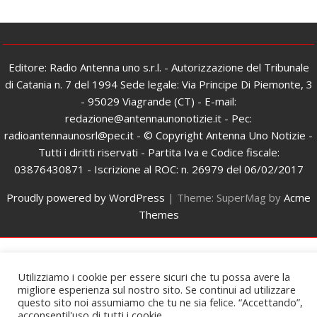
Editore: Radio Antenna uno s.r.l. - Autorizzazione del Tribunale
di Catania n. 7 del 1994 Sede legale: Via Principe Di Piemonte, 3
- 95029 Viagrande (CT) - E-mail:
redazione@antennaunonotizie.it - Pec:
radioantennaunosrl@pec.it - © Copyright Antenna Uno Notizie -
Tutti i diritti riservati - Partita Iva e Codice fiscale:
03876430871 - Iscrizione al ROC: n. 26979 del 06/02/2017
Proudly powered by WordPress
|
Theme: SuperMag by
Acme
Themes
Utilizziamo i cookie per essere sicuri che tu possa avere la
migliore esperienza sul nostro sito. Se continui ad utilizzare
questo sito noi assumiamo che tu ne sia felice. “Accettando”,
acconsentil'uso di tutti i cookie.