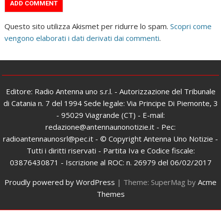
Questo sito utilizza Akismet per ridurre lo spam.
Scopri come
vengono elaborati i dati derivati dai commenti
.
Editore: Radio Antenna uno s.r.l. - Autorizzazione del Tribunale
di Catania n. 7 del 1994 Sede legale: Via Principe Di Piemonte, 3
- 95029 Viagrande (CT) - E-mail:
redazione@antennaunonotizie.it - Pec:
radioantennaunosrl@pec.it - © Copyright Antenna Uno Notizie -
Tutti i diritti riservati - Partita Iva e Codice fiscale:
03876430871 - Iscrizione al ROC: n. 26979 del 06/02/2017
Proudly powered by WordPress
|
Theme: SuperMag by
Acme
Themes