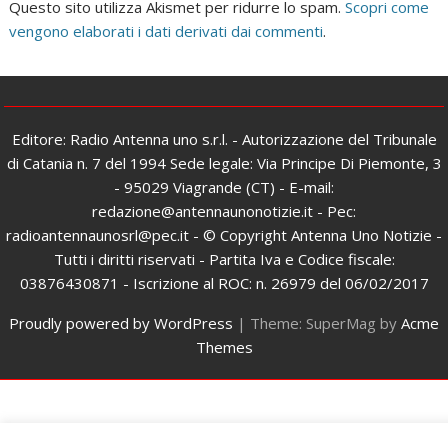
Questo sito utilizza Akismet per ridurre lo spam.
Scopri come
vengono elaborati i dati derivati dai commenti
.
Editore: Radio Antenna uno s.r.l. - Autorizzazione del Tribunale
di Catania n. 7 del 1994 Sede legale: Via Principe Di Piemonte, 3
- 95029 Viagrande (CT) - E-mail:
redazione@antennaunonotizie.it - Pec:
radioantennaunosrl@pec.it - © Copyright Antenna Uno Notizie -
Tutti i diritti riservati - Partita Iva e Codice fiscale:
03876430871 - Iscrizione al ROC: n. 26979 del 06/02/2017
Proudly powered by WordPress
|
Theme: SuperMag by
Acme
Themes