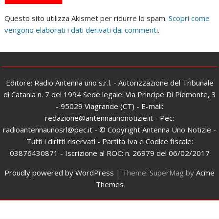
Questo sito utilizza Akismet per ridurre lo spam.
Scopri come
vengono elaborati i dati derivati dai commenti
.
Editore: Radio Antenna uno s.r.l. - Autorizzazione del Tribunale
di Catania n. 7 del 1994 Sede legale: Via Principe Di Piemonte, 3
- 95029 Viagrande (CT) - E-mail:
redazione@antennaunonotizie.it - Pec:
radioantennaunosrl@pec.it - © Copyright Antenna Uno Notizie -
Tutti i diritti riservati - Partita Iva e Codice fiscale:
03876430871 - Iscrizione al ROC: n. 26979 del 06/02/2017
Proudly powered by WordPress
|
Theme: SuperMag by
Acme
Themes