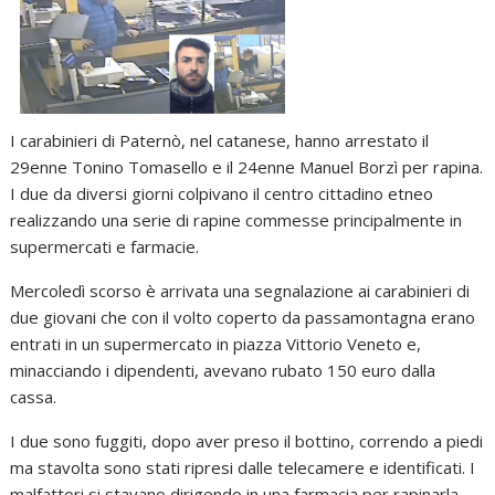
I carabinieri di Paternò, nel catanese, hanno arrestato il
29enne Tonino Tomasello e il 24enne Manuel Borzì per rapina.
I due da diversi giorni colpivano il centro cittadino etneo
realizzando una serie di rapine commesse principalmente in
supermercati e farmacie.
Mercoledì scorso è arrivata una segnalazione ai carabinieri di
due giovani che con il volto coperto da passamontagna erano
entrati in un supermercato in piazza Vittorio Veneto e,
minacciando i dipendenti, avevano rubato 150 euro dalla
cassa.
I due sono fuggiti, dopo aver preso il bottino, correndo a piedi
ma stavolta sono stati ripresi dalle telecamere e identificati. I
malfattori si stavano dirigendo in una farmacia per rapinarla