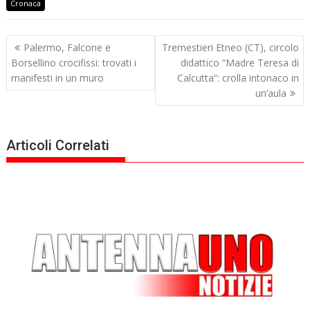
Cronaca
Navigazione
Palermo, Falcone e
Tremestieri Etneo (CT), circolo
articoli
Borsellino crocifissi: trovati i
didattico “Madre Teresa di
manifesti in un muro
Calcutta”: crolla intonaco in
un’aula
Articoli Correlati