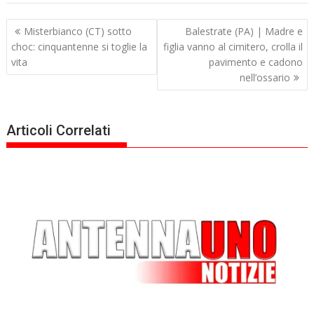
Navigazione
Misterbianco (CT) sotto
Balestrate (PA) | Madre e
articoli
choc: cinquantenne si toglie la
figlia vanno al cimitero, crolla il
vita
pavimento e cadono
nell’ossario
Articoli Correlati