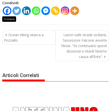
Condividi
Cronaca
Navigazione
Ocean Viking sbarca a
Lavori sulle strade siciliane,
articoli
Pozzallo
l’assessore Falcone avverte
l’Anas: “Se continuano questi
disservizi e ritardi faremo
causa all’Ente”.
Articoli Correlati