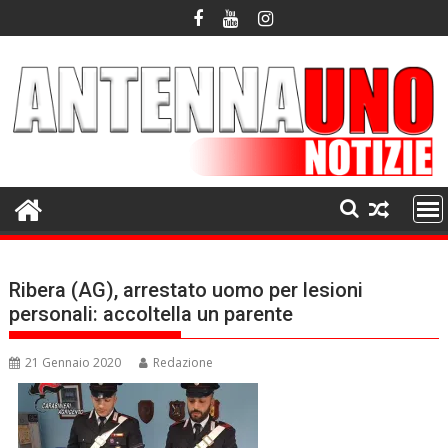
Skip
to
content
Ribera (AG), arrestato uomo per lesioni
personali: accoltella un parente
21 Gennaio 2020
Redazione