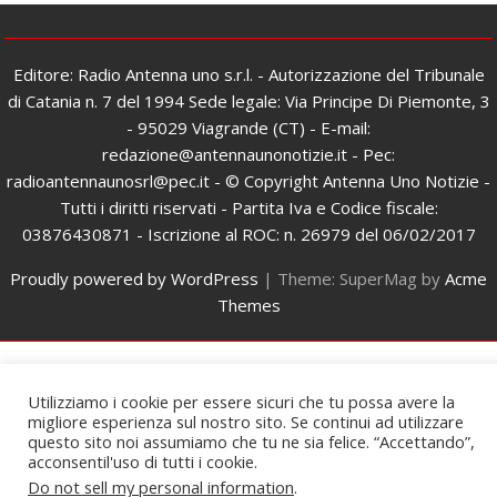
Editore: Radio Antenna uno s.r.l. - Autorizzazione del Tribunale
di Catania n. 7 del 1994 Sede legale: Via Principe Di Piemonte, 3
- 95029 Viagrande (CT) - E-mail:
redazione@antennaunonotizie.it - Pec:
radioantennaunosrl@pec.it - © Copyright Antenna Uno Notizie -
Tutti i diritti riservati - Partita Iva e Codice fiscale:
03876430871 - Iscrizione al ROC: n. 26979 del 06/02/2017
Proudly powered by WordPress
|
Theme: SuperMag by
Acme
Themes
Utilizziamo i cookie per essere sicuri che tu possa avere la
migliore esperienza sul nostro sito. Se continui ad utilizzare
questo sito noi assumiamo che tu ne sia felice. “Accettando”,
acconsentil'uso di tutti i cookie.
Do not sell my personal information
.