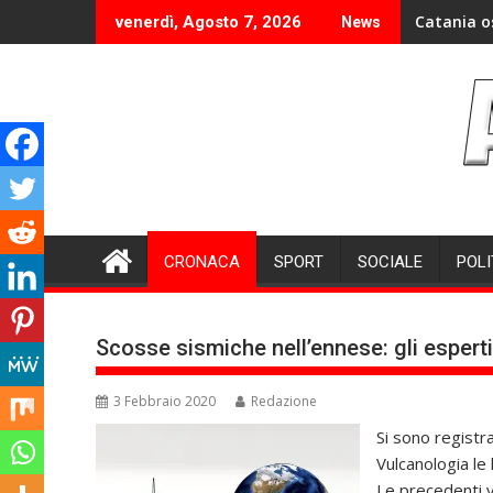
Skip
Catania o
venerdì, Agosto 7, 2026
News
to
content
CRONACA
SPORT
SOCIALE
POLI
Scosse sismiche nell’ennese: gli esperti 
3 Febbraio 2020
Redazione
Si sono registr
Vulcanologia le 
Le precedenti v