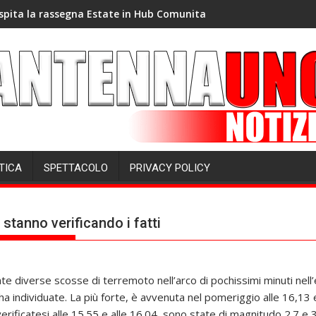
spita la rassegna Estate in Hub Comunita
TICA
SPETTACOLO
PRIVACY POLICY
stanno verificando i fatti
ate diverse scosse di terremoto nell’arco di pochissimi minuti nell’
ha individuate. La più forte, è avvenuta nel pomeriggio alle 16,13 
erificatesi alle 15.55 e alle 16.04, sono state di magnitudo 2.7 e 3