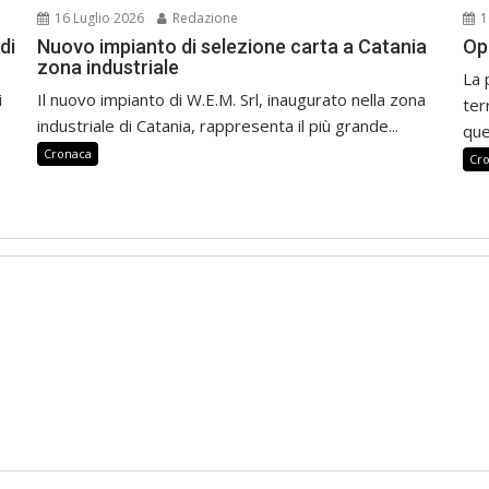
16 Luglio 2026
Redazione
1
di
Nuovo impianto di selezione carta a Catania
Op
zona industriale
La 
i
Il nuovo impianto di W.E.M. Srl, inaugurato nella zona
ter
industriale di Catania, rappresenta il più grande...
que
Cronaca
Cr