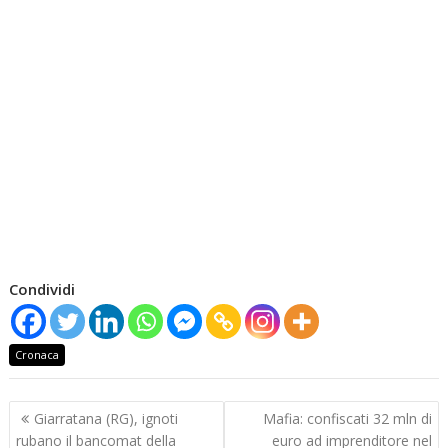
Condividi
Cronaca
Navigazione
Giarratana (RG), ignoti
Mafia: confiscati 32 mln di
articoli
rubano il bancomat della
euro ad imprenditore nel