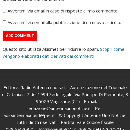
Avvertimi via email in caso di risposte al mio commento.
Avvertimi via email alla pubblicazione di un nuovo articolo.
Questo sito utilizza Akismet per ridurre lo spam.
Scopri come
vengono elaborati i dati derivati dai commenti
.
Editore: Radio Antenna uno s.r.l. - Autorizzazione del Tribunale
di Catania n. 7 del 1994 Sede legale: Via Principe Di Piemonte, 3
- 95029 Viagrande (CT) - E-mail:
redazione@antennaunonotizie.it - Pec:
radioantennaunosrl@pec.it - © Copyright Antenna Uno Notizie -
Tutti i diritti riservati - Partita Iva e Codice fiscale:
03876430871 - Iscrizione al ROC: n. 26979 del 06/02/2017