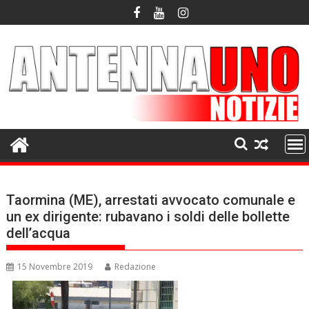
Skip
to
content
Taormina (ME), arrestati avvocato comunale e
un ex dirigente: rubavano i soldi delle bollette
dell’acqua
15 Novembre 2019
Redazione