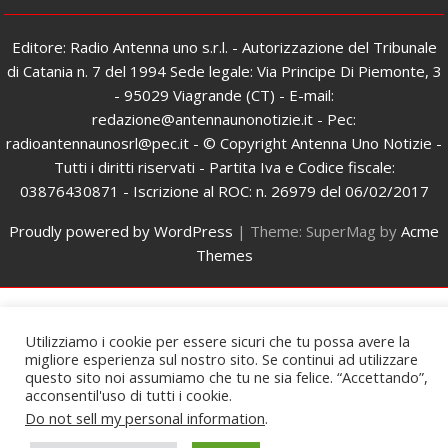
Editore: Radio Antenna uno s.r.l. - Autorizzazione del Tribunale
di Catania n. 7 del 1994 Sede legale: Via Principe Di Piemonte, 3
- 95029 Viagrande (CT) - E-mail:
redazione@antennaunonotizie.it - Pec:
radioantennaunosrl@pec.it - © Copyright Antenna Uno Notizie -
Tutti i diritti riservati - Partita Iva e Codice fiscale:
03876430871 - Iscrizione al ROC: n. 26979 del 06/02/2017
Proudly powered by WordPress
|
Theme: SuperMag by
Acme
Themes
Utilizziamo i cookie per essere sicuri che tu possa avere la
migliore esperienza sul nostro sito. Se continui ad utilizzare
questo sito noi assumiamo che tu ne sia felice. “Accettando”,
acconsentil'uso di tutti i cookie.
Do not sell my personal information
.