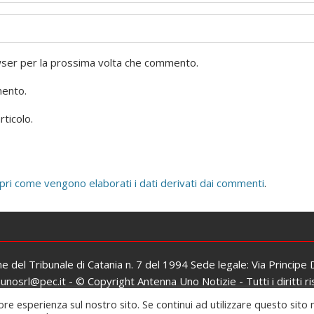
owser per la prossima volta che commento.
mento.
rticolo.
pri come vengono elaborati i dati derivati dai commenti
.
one del Tribunale di Catania n. 7 del 1994 Sede legale: Via Principe
osrl@pec.it - © Copyright Antenna Uno Notizie - Tutti i diritti ri
Iscrizione al ROC: n. 26979 del 06/02/2017
ore esperienza sul nostro sito. Se continui ad utilizzare questo sito 