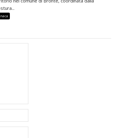
ritorio nel comune di Bronte, coordinata dalla
stura...
onaca