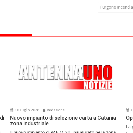
Furgone incendiat
16 Luglio 2026
Redazione
1
di
Nuovo impianto di selezione carta a Catania
Op
zona industriale
La 
i
Il nuovo impianto di W.E.M. Srl, inaugurato nella zona