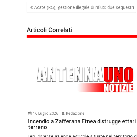
Navigazione
Acate (RG), gestione illegale di rifiuti: due sequestri
articoli
Articoli Correlati
16 Luglio 2026
Redazione
Incendio a Zafferana Etnea distrugge ettari 
terreno
Ieri, diverse aziende agricole situate nel territorio d