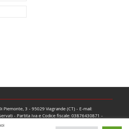
 Di Piemonte, 3 - 95029 Viagrande (CT) - E-mail:
servati - Partita Iva e Codice fiscale: 03876430871 -
noi