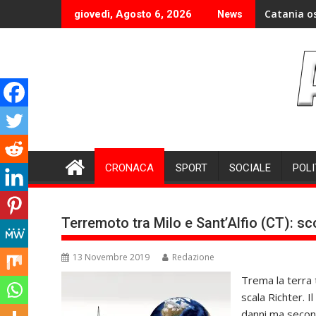
Skip
Catania o
giovedì, Agosto 6, 2026
News
to
content
CRONACA
SPORT
SOCIALE
POLI
Terremoto tra Milo e Sant’Alfio (CT): s
13 Novembre 2019
Redazione
Trema la terra t
scala Richter. I
danni ma secon