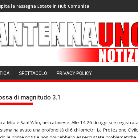
spita la rassegna Estate in Hub Comunita
TICA
SPETTACOLO
PRIVACY POLICY
cossa di magnitudo 3.1
ra Milo e Sant’Alfio, nel catanese. Alle 14.26 di oggi si è registr
l sisma ha avuto una profondità di 6 chilometri. La Protezione Civil
do le prime notizie non dovrebbero esserci state problematiche. 