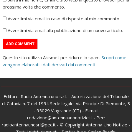
prossima volta che commento.
Avvertimi via email in caso di risposte al mio commento.
Avvertimi via email alla pubblicazione di un nuovo articolo.
Questo sito utilizza Akismet per ridurre lo spam.
Scopri come
vengono elaborati i dati derivati dai commenti
.
Editore: Radio Antenna uno s.r.l. - Autorizzazione del Tribunale
di Catania n. 7 del 1994 Sede legale: Via Principe Di Piemonte, 3
- 95029 Viagrande (CT) - E-mail:
redazione@antennaunonotizie.it - Pec:
radioantennaunosrl@pec.it - © Copyright Antenna Uno Notizie -
Tutti i diritti riservati - Partita Iva e Codice fiscale: