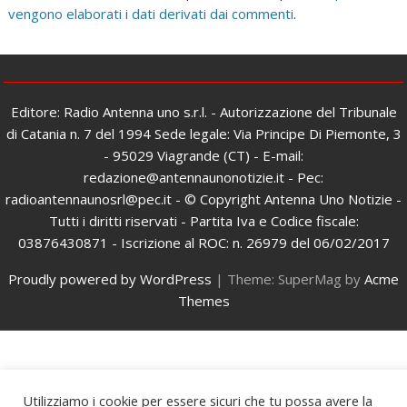
vengono elaborati i dati derivati dai commenti
.
Editore: Radio Antenna uno s.r.l. - Autorizzazione del Tribunale
di Catania n. 7 del 1994 Sede legale: Via Principe Di Piemonte, 3
- 95029 Viagrande (CT) - E-mail:
redazione@antennaunonotizie.it - Pec:
radioantennaunosrl@pec.it - © Copyright Antenna Uno Notizie -
Tutti i diritti riservati - Partita Iva e Codice fiscale:
03876430871 - Iscrizione al ROC: n. 26979 del 06/02/2017
Proudly powered by WordPress
|
Theme: SuperMag by
Acme
Themes
Utilizziamo i cookie per essere sicuri che tu possa avere la