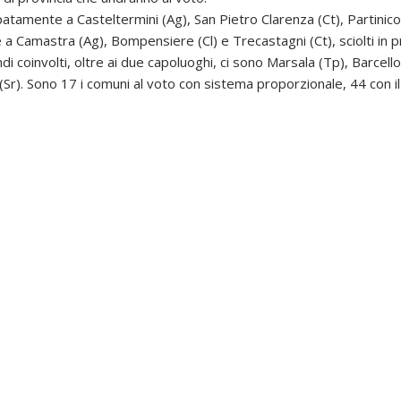
ipatamente a Casteltermini (Ag), San Pietro Clarenza (Ct), Partinic
 a Camastra (Ag), Bompensiere (Cl) e Trecastagni (Ct), sciolti in pr
di coinvolti, oltre ai due capoluoghi, ci sono Marsala (Tp), Barcell
(Sr). Sono 17 i comuni al voto con sistema proporzionale, 44 con il