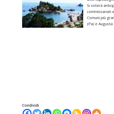
Si voterà antic
commissariati e
Comuni più gran
(Pa) e Augusta 
Condividi