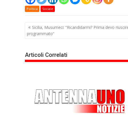
Politica
Sociale
Navigazione
Sicilia, Musumeci: “Ricandidarmi? Prima devo riuscir
articoli
programmato”
Articoli Correlati