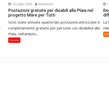
16 Luglio 2026
Redazione
1
Postazioni gratuite per disabili alla Plaia nel
Re
progetto Mare per Tutti
dif
Sono state attivate quattordici postazioni attrezzate e
La 
o
completamente gratuite per persone con disabilità alla
mili
Plaia, nell’ambito...
Pol
Sociale