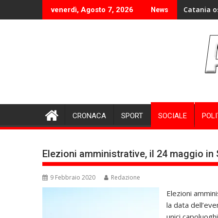
Skip
Catania o
venerdì, Agosto 7, 2026
News
to
content
CRONACA
SPORT
SOCIALE
POLI
Elezioni amministrative, il 24 maggio in 
9 Febbraio 2020
Redazione
Elezioni ammini
la data dell’eve
unici capoluoghi