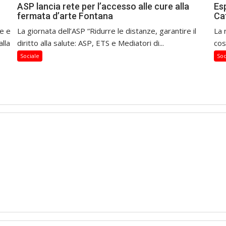
ASP lancia rete per l’accesso alle cure alla
Esp
fermata d’arte Fontana
Ca
te e
La giornata dell’ASP “Ridurre le distanze, garantire il
La 
lla
diritto alla salute: ASP, ETS e Mediatori di...
cos
Sociale
Soc