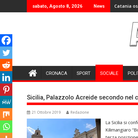
Skip
Catania os
sabato, Agosto 8, 2026
News
to
content
CRONACA
SPORT
SOCIALE
POLI
Sicilia, Palazzolo Acreide secondo nel 
21 Ottobre 2019
Redazione
La Sicilia si c
Kilimangiaro “Bo
terza posizione 